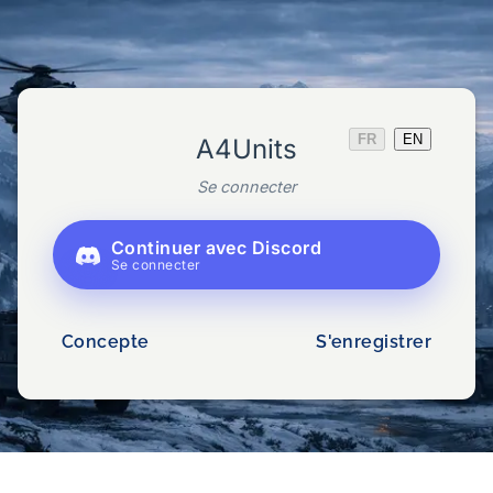
FR
EN
A4Units
Se connecter
Continuer avec Discord
Se connecter
Concepte
S'enregistrer