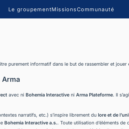
Le groupement
Missions
Communauté
 titre purement informatif dans le but de rassembler et joue
s Arma
rect
avec ni
Bohemia Interactive
ni
Arma Plateforme
. Il s’a
ntextes narratifs, etc.) s’inspire librement du
lore et de l’uni
 de
Bohemia Interactive a.s.
. Toute utilisation d’éléments de 